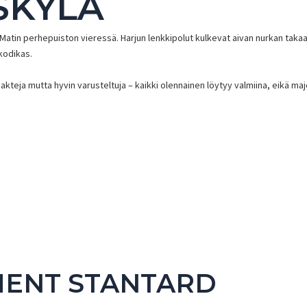
SKYLÄ
i-Matin perhepuiston vieressä. Harjun lenkkipolut kulkevat aivan nurkan tak
kodikas.
akteja mutta hyvin varusteltuja – kaikki olennainen löytyy valmiina, eikä ma
ENT STANTARD