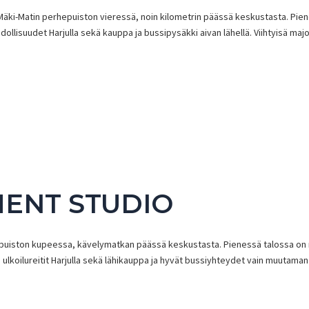
n Mäki-Matin perhepuiston vieressä, noin kilometrin päässä keskustasta. Pie
ahdollisuudet Harjulla sekä kauppa ja bussipysäkki aivan lähellä. Viihtyisä maj
ENT STUDIO
puiston kupeessa, kävelymatkan päässä keskustasta. Pienessä talossa on nel
tus, ulkoilureitit Harjulla sekä lähikauppa ja hyvät bussiyhteydet vain muuta