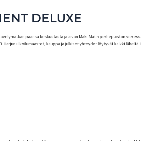
ENT DELUXE
 kävelymatkan päässä keskustasta ja aivan Mäki-Matin perhepuiston vieressä
-Fi. Harjun ulkoilumaastot, kauppa ja julkiset yhteydet löytyvät kaikki lähel