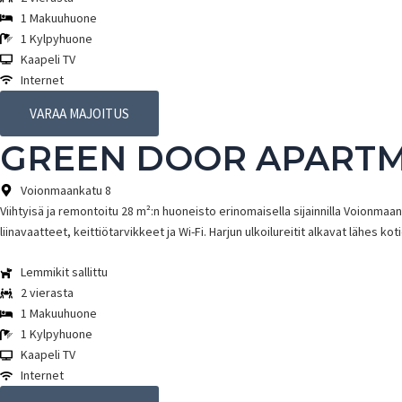
1 Makuuhuone
1 Kylpyhuone
Kaapeli TV
Internet
VARAA MAJOITUS
GREEN DOOR APARTM
Voionmaankatu 8
Viihtyisä ja remontoitu 28 m²:n huoneisto erinomaisella sijainnilla Voionmaa
liinavaatteet, keittiötarvikkeet ja Wi-Fi. Harjun ulkoilureitit alkavat lähes k
Lemmikit sallittu
2 vierasta
1 Makuuhuone
1 Kylpyhuone
Kaapeli TV
Internet