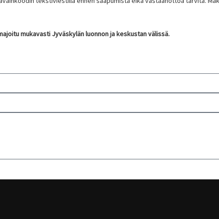
inkoodin tekstiviestillä ennen saapumista eikä vastaanottoa tarvita. Maksu 
ajoitu mukavasti Jyväskylän luonnon ja keskustan välissä.