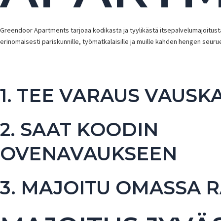
Greendoor Apartments tarjoaa kodikasta ja tyylikästä itsepalvelumajoitusta
erinomaisesti pariskunnille, työmatkalaisille ja muille kahden hengen seurue
1. TEE VARAUS VAUSK
2. SAAT KOODIN
OVENAVAUKSEEN
3. MAJOITU OMASSA 