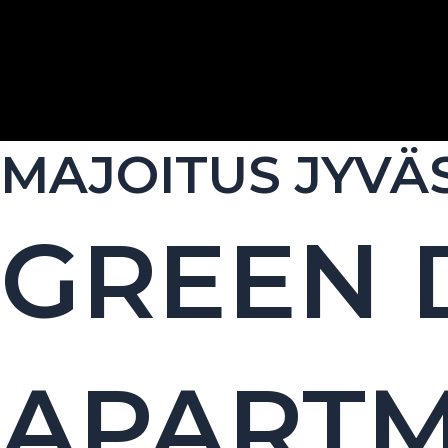
Siirry
sisältöön
MAJOITUS JYVÄ
GREEN
APART