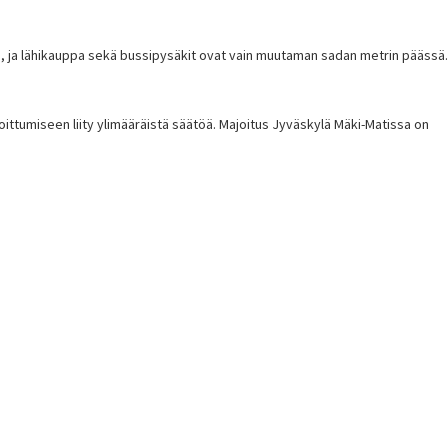
aa, ja lähikauppa sekä bussipysäkit ovat vain muutaman sadan metrin päässä.
joittumiseen liity ylimääräistä säätöä. Majoitus Jyväskylä Mäki-Matissa on