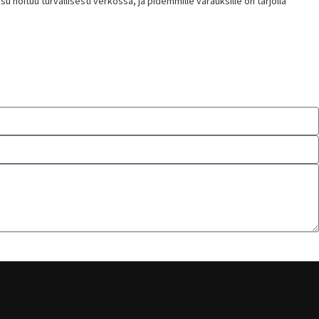
hoituu turvallisesti verkossa, ja pidemmille varauksille on tarjolla