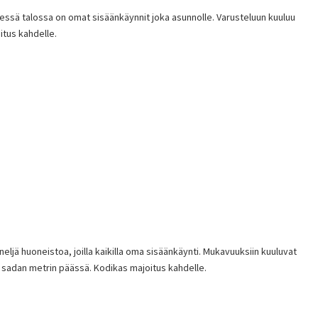
nessä talossa on omat sisäänkäynnit joka asunnolle. Varusteluun kuuluu
oitus kahdelle.
jä huoneistoa, joilla kaikilla oma sisäänkäynti. Mukavuuksiin kuuluvat
man sadan metrin päässä. Kodikas majoitus kahdelle.