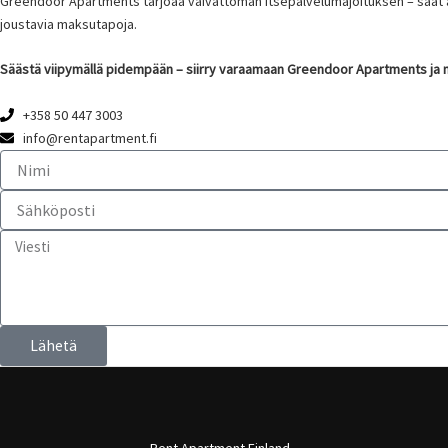
Greendoor Apartments tarjoaa vaivattoman itsepalvelumajoituksen – saat ava
joustavia maksutapoja.
Säästä viipymällä pidempään – siirry varaamaan Greendoor Apartments ja m
+358 50 447 3003
info@rentapartment.fi
Lähetä
Rent Apartment Finland