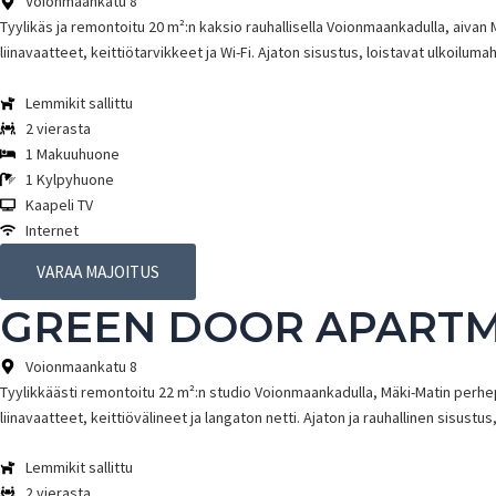
Voionmaankatu 8
Tyylikäs ja remontoitu 20 m²:n kaksio rauhallisella Voionmaankadulla, aiva
liinavaatteet, keittiötarvikkeet ja Wi-Fi. Ajaton sisustus, loistavat ulkoilum
Lemmikit sallittu
2 vierasta
1 Makuuhuone
1 Kylpyhuone
Kaapeli TV
Internet
VARAA MAJOITUS
GREEN DOOR APARTM
Voionmaankatu 8
Tyylikkäästi remontoitu 22 m²:n studio Voionmaankadulla, Mäki-Matin perhe
liinavaatteet, keittiövälineet ja langaton netti. Ajaton ja rauhallinen sisus
Lemmikit sallittu
2 vierasta