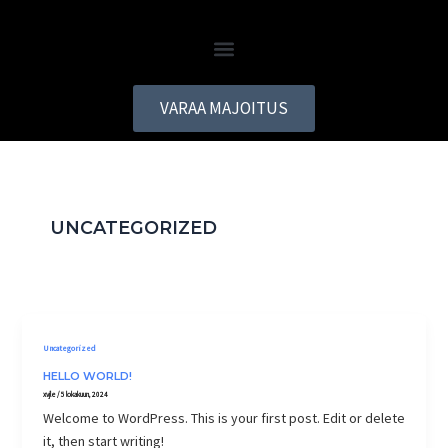
Siirry
sisältöön
VARAA MAJOITUS
UNCATEGORIZED
Uncategorized
HELLO WORLD!
xvjle
/
5 lokakuun, 2024
Welcome to WordPress. This is your first post. Edit or delete
it, then start writing!